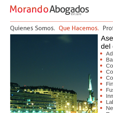
Quienes Somos.
Que Hacemos.
Pro
Ase
del
Ad
Ba
Co
Co
Co
Fi
Fu
Inm
La
Ne